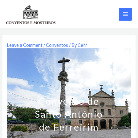
Skip
MAI
to
content
ME
Leave a Comment
/
Conventos
/ By
CeM
Convento de
Santo António
de Ferreirim