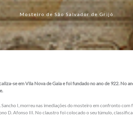
Mosteiro de São Salvador de Grijó
aliza-se em Vila Nova de Gaia e foi fundado no ano de 922. No ano
e.
D. Sancho I, morreu nas imediações do mosteiro em confronto com for
rono D. Afonso III. No claustro foi colocado o seu túmulo, class