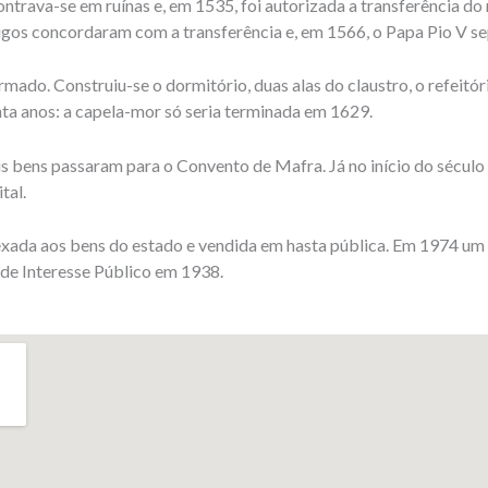
ntrava-se em ruínas e, em 1535, foi autorizada a transferência do 
igos concordaram com a transferência e, em 1566, o Papa Pio V se
rmado. Construiu-se o dormitório, duas alas do claustro, o refeitóri
inta anos: a capela-mor só seria terminada em 1629.
us bens passaram para o Convento de Mafra. Já no início do século
tal.
exada aos bens do estado e vendida em hasta pública. Em 1974 um
 de Interesse Público em 1938.