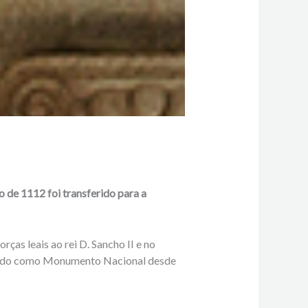
 de 1112 foi transferido para a
ças leais ao rei D. Sancho II e no
ificado como Monumento Nacional desde